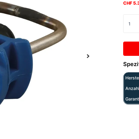
CHF 5.
Spezi
Herstel
Anzah
Garant