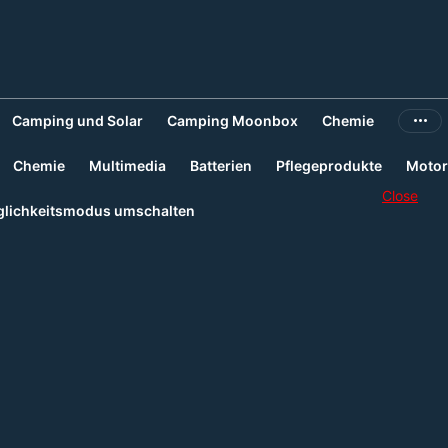
Camping und Solar
Camping Moonbox
Chemie
Chemie
Multimedia
Batterien
Pflegeprodukte
Motor
Close
lichkeitsmodus umschalten