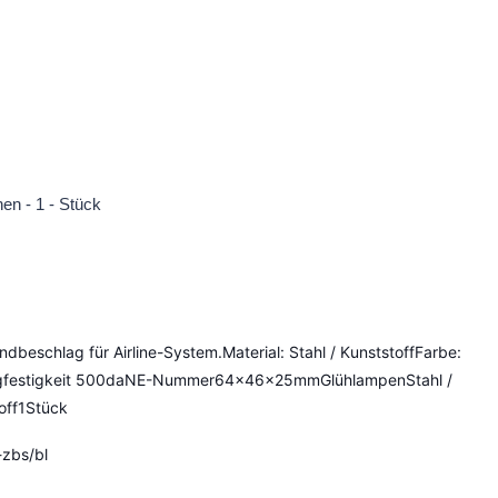
nen - 1 - Stück
Endbeschlag für Airline-System.Material: Stahl / KunststoffFarbe:
gfestigkeit 500daNE-Nummer64x46x25mmGlühlampenStahl /
off1Stück
zbs/bl