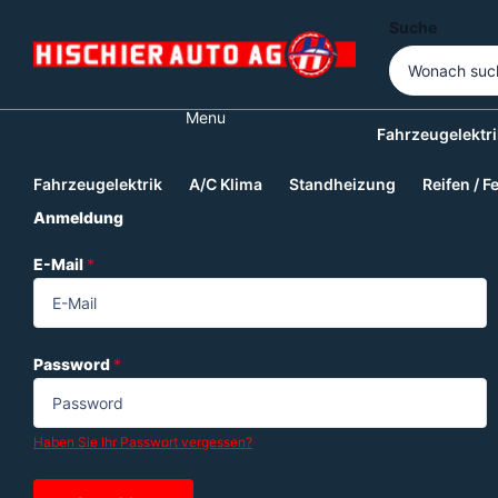
Suche
Menu
Fahrzeugelektri
Fahrzeugelektrik
A/C Klima
Standheizung
Reifen / F
Anmeldung
E-Mail
*
Password
*
Haben Sie Ihr Passwort vergessen?