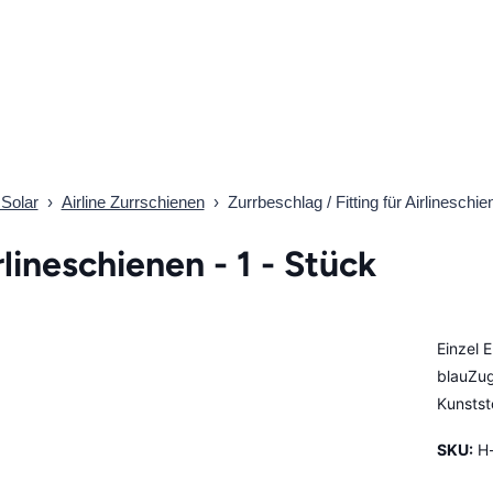
Solar
›
Airline Zurrschienen
›
Zurrbeschlag / Fitting für Airlineschie
rlineschienen - 1 - Stück
Einzel 
blauZu
Kunstst
SKU:
H-