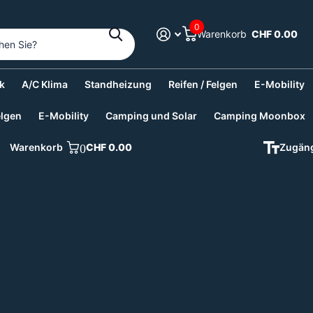
0
Warenkorb
CHF 0.00
k
A/C Klima
Standheizung
Reifen / Felgen
E-Mobility
elgen
E-Mobility
Camping und Solar
Camping Moonbox
Warenkorb
0
CHF 0.00
Zugäng