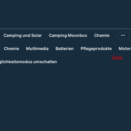
Camping und Solar
Camping Moonbox
Chemie
Chemie
Multimedia
Batterien
Pflegeprodukte
Motor
Close
lichkeitsmodus umschalten