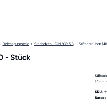
›
Befestigungsteile
›
Stehbolzen - DIN 939-5.8
›
Stiftschrauben M8 
0 - Stück
Stiftsc
10mm =
SKU:
H
Barcod