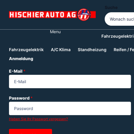
Suche
Menu
Fahrzeugelektri
Fahrzeugelektrik
A/C Klima
Standheizung
Reifen / F
Anmeldung
E-Mail
*
Password
*
Haben Sie Ihr Passwort vergessen?