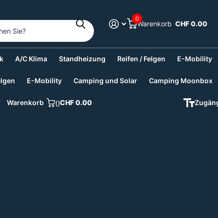
0
Warenkorb
CHF 0.00
k
A/C Klima
Standheizung
Reifen / Felgen
E-Mobility
elgen
E-Mobility
Camping und Solar
Camping Moonbox
Warenkorb
0
CHF 0.00
Zugäng