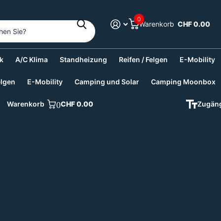
0
Warenkorb
CHF 0.00
k
A/C Klima
Standheizung
Reifen / Felgen
E-Mobility
elgen
E-Mobility
Camping und Solar
Camping Moonbox
Warenkorb
0
CHF 0.00
Zugäng