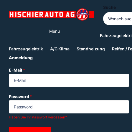
Suche
Menu
Fahrzeugelektri
Fahrzeugelektrik
A/C Klima
Standheizung
Reifen / F
Anmeldung
E-Mail
*
Password
*
Haben Sie Ihr Passwort vergessen?