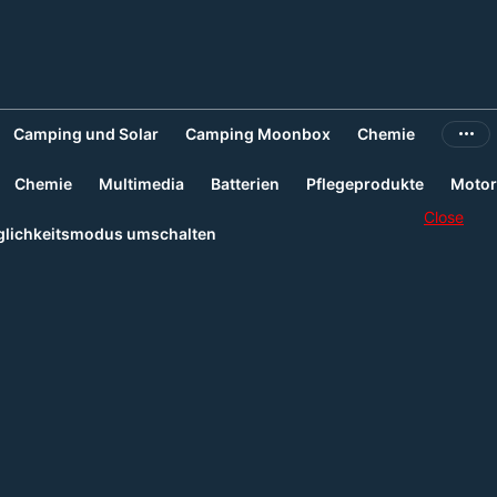
Camping und Solar
Camping Moonbox
Chemie
Chemie
Multimedia
Batterien
Pflegeprodukte
Motor
Close
lichkeitsmodus umschalten